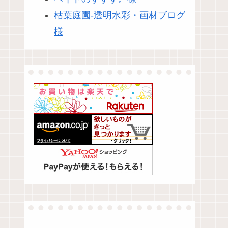
枯葉庭園-透明水彩・画材ブログ
様