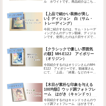
ル ホワイトです。商品紹介はこちら
（ブランド公式紹介ページに飛びま
す）。波模様が優雅で上品な額ですよ
ね。公式サイト様やAmazonの写真は
【上品で細かい装飾が美し
デッサン額縁
ハガキサイズの物かと思われま...
い】ディジョン 白（サム・
トレーディング）
今回ご紹介するのは、サム・トレーデ
ィングさんのデッサン額縁、ディジョ
ンです。使用したのは八切サイズで
す。みやこさん白の額縁を探していた
ところ、お店の方に薦められました！
サンプル見せて頂いた時点で「これ
【クラシックで優しい雰囲気
デッサン額縁
だ！！！！！」と一目惚れした額縁で
の額】MH-E12J アイボリー
す。主...
（オリジン）
今回紹介するのはオリジンさんのMH-
E12J アイボリーです。額縁屋さん
にて、「上品」「綺麗」などのキーワ
ードを伝えてオススメしていただいた
額です。すっごくお気に入りの額装作
品になりました。このテクスチャがた
【木目が素朴な印象を与える
ハガキサイズ
まらん…。金の部分もすこしすすけ...
100均額】ウッド調フォトフレ
ーム はがき（キャンドゥ）
今回紹介するのはキャンドゥさんのウ
ッド調フォトフレーム はがきです。